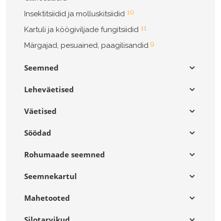
10
Insektitsiidid ja molluskitsiidid
11
Kartuli ja köögiviljade fungitsiidid
9
Märgajad, pesuained, paagilisandid
Seemned
Leheväetised
Väetised
Söödad
Rohumaade seemned
Seemnekartul
Mahetooted
Silotarvikud