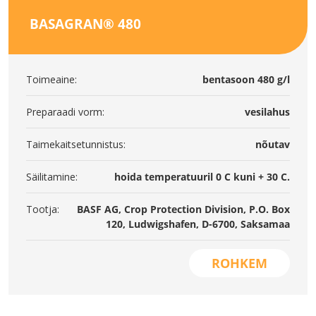
BASAGRAN® 480
Toimeaine:
bentasoon 480 g/l
Preparaadi vorm:
vesilahus
Taimekaitsetunnistus:
nõutav
Säilitamine:
hoida temperatuuril 0 C kuni + 30 C.
Tootja:
BASF AG, Crop Protection Division, P.O. Box
120, Ludwigshafen, D-6700, Saksamaa
ROHKEM