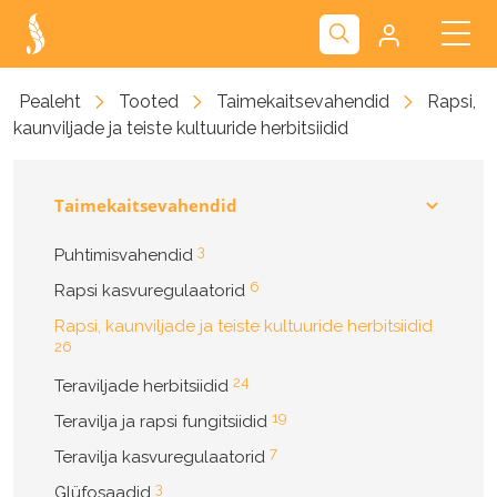
Kliendiportaal
Pealeht
Tooted
Taimekaitsevahendid
Rapsi,
kaunviljade ja teiste kultuuride herbitsiidid
Nova
Taimekaitsevahendid
3
Puhtimisvahendid
6
Rapsi kasvuregulaatorid
Rapsi, kaunviljade ja teiste kultuuride herbitsiidid
26
24
Teraviljade herbitsiidid
19
Teravilja ja rapsi fungitsiidid
7
Teravilja kasvuregulaatorid
3
Glüfosaadid