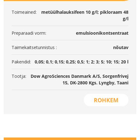
Toimeained:
metüülhalauksifeen 10 g/l; pikloraam 48
g/l
Preparaadi vorm:
emulsioonikontsentraat
Taimekaitsetunnistus :
nõutav
Pakendid:
0,05; 0,1; 0,15; 0,25; 0,5; 1; 2; 3; 5; 10; 15; 20 l
Tootja:
Dow AgroSciences Danmark A/S, Sorgenfrivej
15, DK-2800 Kgs. Lyngby, Taani
ROHKEM