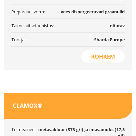
Preparaadi vorm:
vees dispergeeruvad graanulid
Taimekaitsetunnistus:
nõutav
Tootja:
Sharda Europe
ROHKEM
CLAMOX®
Toimeained:
metasakloor (375 g/l) ja imasamoks (17,5
g/l)