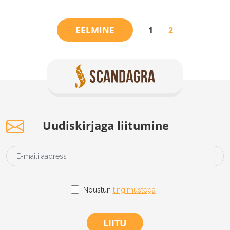
EELMINE
1
2
Uudiskirjaga liitumine
Nõustun
tingimustega
LIITU